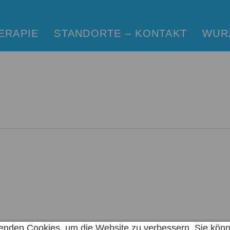
ERAPIE
STANDORTE – KONTAKT
WUR
meldung
ychologie
ychotherapie
otherapie
gopädie
enden Cookies, um die Website zu verbessern. Sie könn
siotherapie