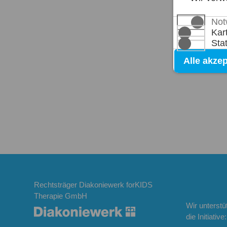
Not
Kar
Sta
Alle akzep
Rechtsträger Diakoniewerk forKIDS
Therapie GmbH
Wir unterstü
die Initiative: