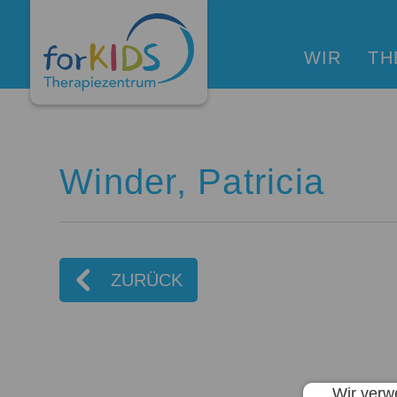
WIR
TH
An
Winder, Patricia
Ps
Ps
ZURÜCK
Erg
Lo
Wir verw
Phy