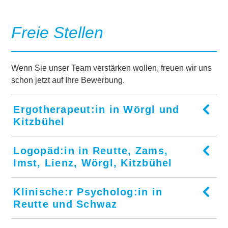
Freie Stellen
Wenn Sie unser Team verstärken wollen, freuen wir uns
schon jetzt auf Ihre Bewerbung.
Ergotherapeut:in in Wörgl und
Kitzbühel
Hier gehts direkt zum Jobportal des Diakoniewerks:
Logopäd:in in Reutte, Zams,
Ergotherapeut:in im Therapiezentrum Wörgl
Imst, Lienz, Wörgl, Kitzbühel
Ergotherapeut:in im Therapiezentrum Kitzbühel
Hier gehts direkt zum Jobportal des Diakoniewerks:
Klinische:r Psycholog:in in
Logopäd:in im Therapiezentrum Reutte
Reutte und Schwaz
Logopäd:in im Therapiezentrum Zams und Imst
Hier geht`s direkt zum Jobportal des Diakoniewerks: