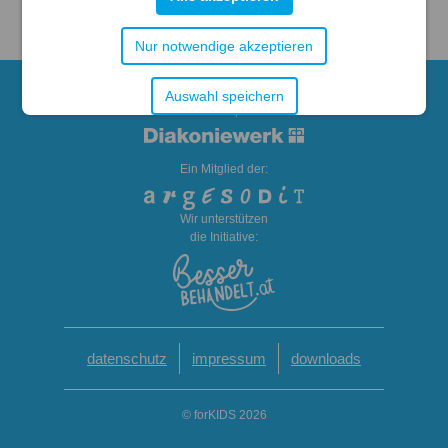
Nur notwendige akzeptieren
Rechtsträger Diakoniewerk
Auswahl speichern
forKIDS Therapie GmbH
Ein Mitglied der:
Wir unterstützen
die Initiative:
datenschutz
impressum
downloads
© forKIDS 2026