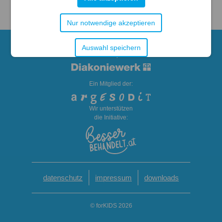
Nur notwendige akzeptieren
Rechtsträger Diakoniewerk
Auswahl speichern
forKIDS Therapie GmbH
Ein Mitglied der:
Wir unterstützen
die Initiative:
datenschutz
impressum
downloads
© forKIDS 2026