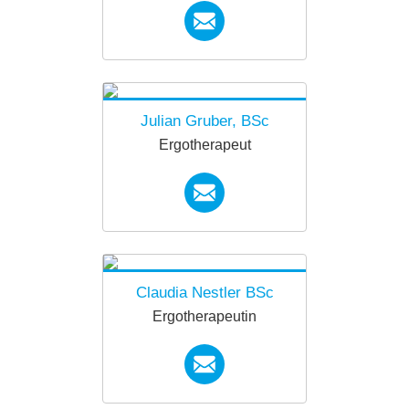
forkids.innsbruck@diakoni
ewerk.at
Julian Gruber, BSc
Ergotherapeut
forkids.innsbruck@diakoni
ewerk.at
Claudia Nestler BSc
Ergotherapeutin