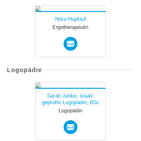
forkids.innsbruck@diakoni
ewerk.at
Nora Hupfauf
Ergotherapeutin
nora.hupfauf@diakoniewe
Logopädie
rk.at
Sarah Janke, staatl.
geprüfte Logopädin, BSc
Logopädin