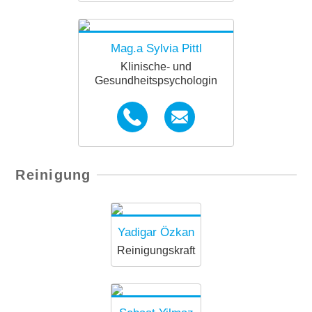
forkids.innsbruck@diakoni
ewerk.at
Mag.a Sylvia Pittl
Klinische- und
Gesundheitspsychologin
Sylvia.Pittl@diakoniewerk.
+43664 780 222 46
Reinigung
at
Yadigar Özkan
Reinigungskraft