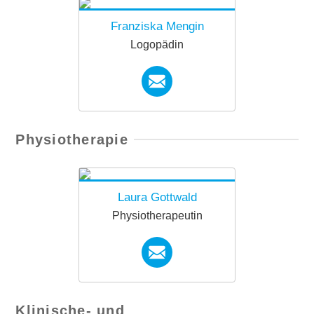
Franziska Mengin
Logopädin
Franziska.Mengin@diako
Physiotherapie
niewerk.at
Laura Gottwald
Physiotherapeutin
forkids.telfs@diakoniewer
Klinische- und